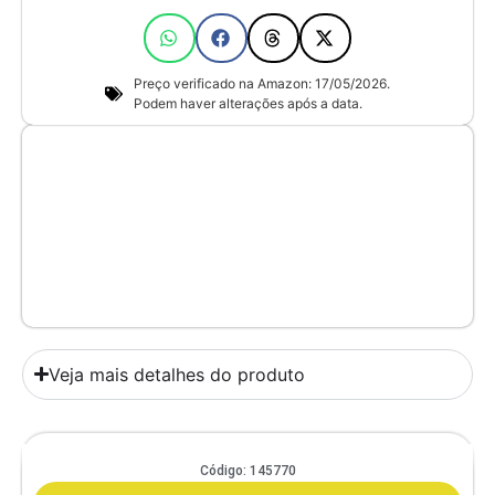
Preço verificado na Amazon: 17/05/2026.
Podem haver alterações após a data.
Veja mais detalhes do produto
Comedouro Duplo Gato E Cachorro De Pequeno Porte Itaporã Duo
Código: 145770
Design