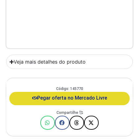
Veja mais detalhes do produto
Comedouro Duplo Gato E Cachorro De Pequeno Porte Itaporã Duo
Código: 145770
Design
Pegar oferta no Mercado Livre
Compartilhe 🥰