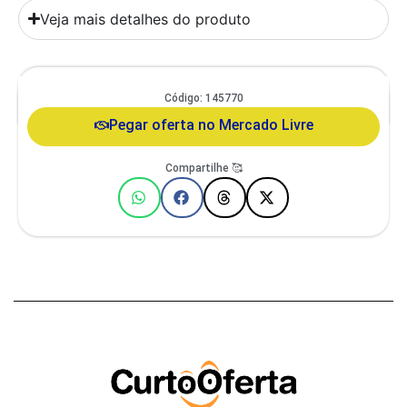
Veja mais detalhes do produto
Comedouro Duplo Gato E Cachorro De Pequeno Porte Itaporã Duo
Código: 145770
Design
Pegar oferta no Mercado Livre
Compartilhe 🥰