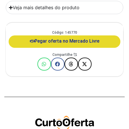
Veja mais detalhes do produto
Comedouro Duplo Gato E Cachorro De Pequeno Porte Itaporã Duo
Código: 145770
Design
Pegar oferta no Mercado Livre
Compartilhe 🥰