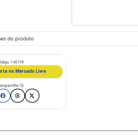
hes do produto
ódigo: 145770
to E Cachorro De Pequeno Porte
porã Duo Design
erta no Mercado Livre
ompartilhe 🥰