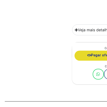
Veja mais detal
C
Comedouro Duplo Ga
Ita
Pegar of
C