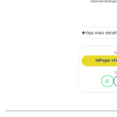
Gabinete Redrag
Veja mais detal
C
Comedouro Duplo Ga
Ita
Pegar of
C