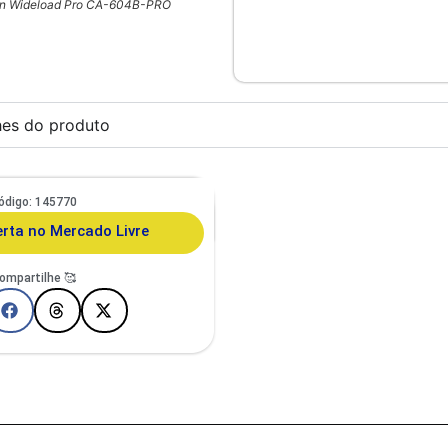
on Wideload Pro CA-604B-PRO
hes do produto
ódigo: 145770
to E Cachorro De Pequeno Porte
porã Duo Design
erta no Mercado Livre
ompartilhe 🥰