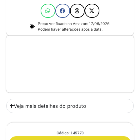
Preço verificado na Amazon: 17/06/2026.
Podem haver alterações após a data.
Veja mais detalhes do produto
Comedouro Duplo Gato E Cachorro De Pequeno Porte Itaporã Duo
Código: 145770
Design