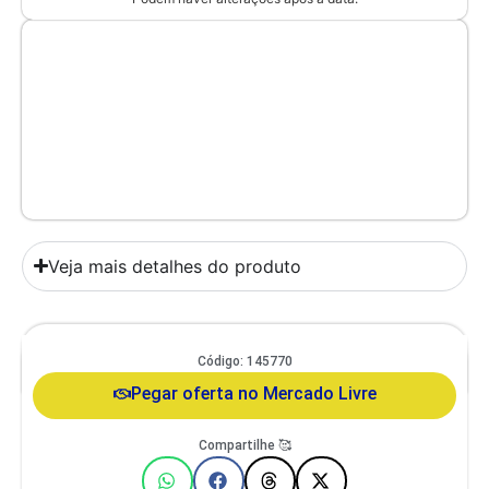
Veja mais detalhes do produto
Comedouro Duplo Gato E Cachorro De Pequeno Porte Itaporã Duo
Código: 145770
Design
Pegar oferta no Mercado Livre
Compartilhe 🥰