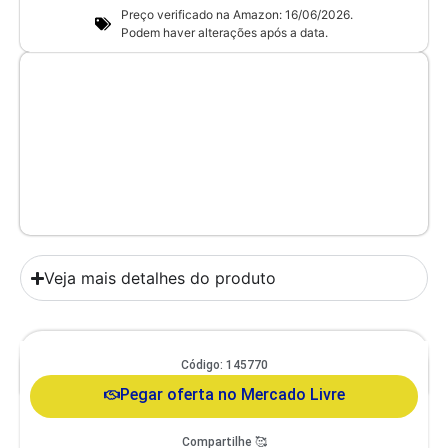
Preço verificado na Amazon: 16/06/2026.
Podem haver alterações após a data.
Veja mais detalhes do produto
Comedouro Duplo Gato E Cachorro De Pequeno Porte Itaporã Duo
Código: 145770
Design
Pegar oferta no Mercado Livre
Compartilhe 🥰