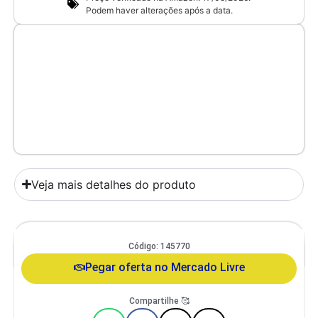
Podem haver alterações após a data.
Veja mais detalhes do produto
Comedouro Duplo Gato E Cachorro De Pequeno Porte Itaporã Duo
Código: 145770
Design
Pegar oferta no Mercado Livre
Compartilhe 🥰