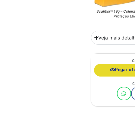
Scalibor® 19g – Coleir
Proteção Ef
Veja mais detal
C
Comedouro Duplo Ga
Ita
Pegar of
C