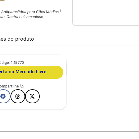
a Antiparasitária para Cães Médios |
icaz Contra Leishmaniose
hes do produto
ódigo: 145770
to E Cachorro De Pequeno Porte
porã Duo Design
erta no Mercado Livre
ompartilhe 🥰