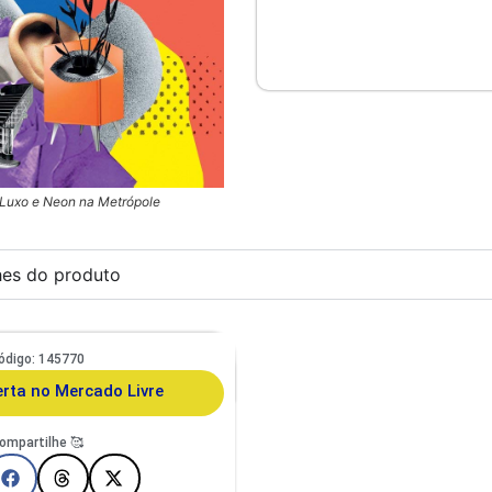
 Luxo e Neon na Metrópole
hes do produto
ódigo: 145770
to E Cachorro De Pequeno Porte
porã Duo Design
erta no Mercado Livre
ompartilhe 🥰