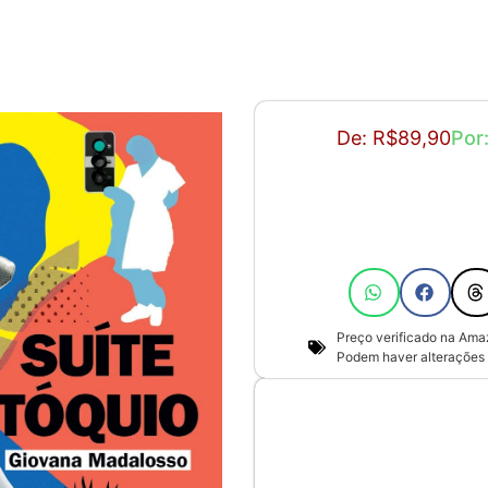
De: R$89,90
Por
Preço verificado na Am
Podem haver alterações 