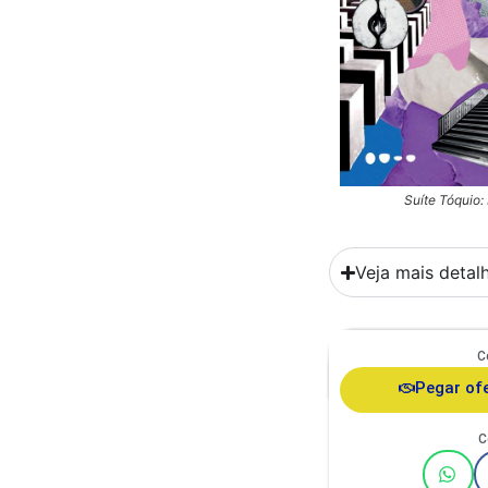
Suíte Tóquio:
Veja mais detal
C
Comedouro Duplo Ga
Ita
Pegar of
C