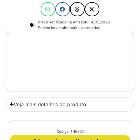
Preço verificado na Amazon: 14/05/2026.
Podem haver alterações após a data.
Veja mais detalhes do produto
Comedouro Duplo Gato E Cachorro De Pequeno Porte Itaporã Duo
Código: 145770
Design