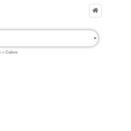
s
»
Cabos