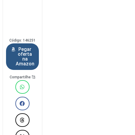
Código: 146251
Pegar
oferta
na
Amazon
Compartilhe 🥰