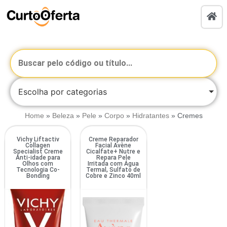
Escolha por categorias
Home
»
Beleza
»
Pele
»
Corpo
»
Hidratantes
»
Cremes
Vichy Liftactiv
Creme Reparador
Collagen
Facial Avène
Specialist Creme
Cicalfate+ Nutre e
Anti-idade para
Repara Pele
Olhos com
Irritada com Água
Tecnologia Co-
Termal, Sulfato de
Bonding
Cobre e Zinco 40ml