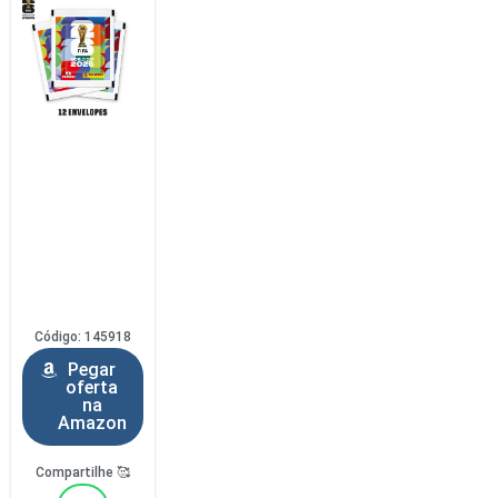
Código: 145918
Pegar
oferta
na
Amazon
Compartilhe 🥰