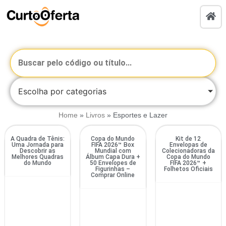
Escolha por categorias
Home
»
Livros
»
Esportes e Lazer
A Quadra de Tênis:
Copa do Mundo
Kit de 12
Uma Jornada para
FIFA 2026™ Box
Envelopas de
Descobrir as
Mundial com
Colecionadoras da
Melhores Quadras
Álbum Capa Dura +
Copa do Mundo
do Mundo
50 Envelopes de
FIFA 2026™ +
Figurinhas –
Folhetos Oficiais
Comprar Online