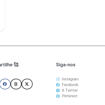
tilhe 🥰
Siga-nos
Instagram
Facebook
X Twitter
Pinterest