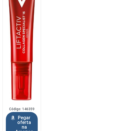
Código: 146359
Pegar
oferta
na