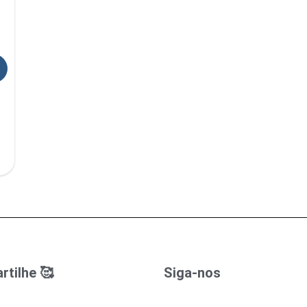
tilhe 🥰
Siga-nos