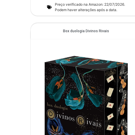
Preço verificado na Amazon: 22/07/2026.
Podem haver alterações após a data.
Box duologia Divinos Rivais