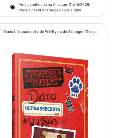
Preço verificado na Amazon: 21/05/2026.
Podem haver alterações após a data.
Diário Ultrassecreto de Will Byers de Stranger Things