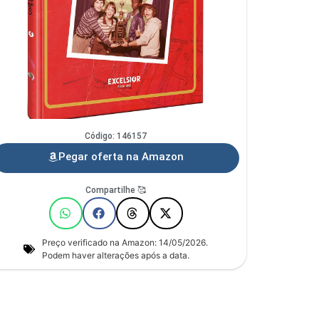
Código: 146157
Pegar oferta na Amazon
Compartilhe 🥰
Preço verificado na Amazon: 14/05/2026.
Podem haver alterações após a data.