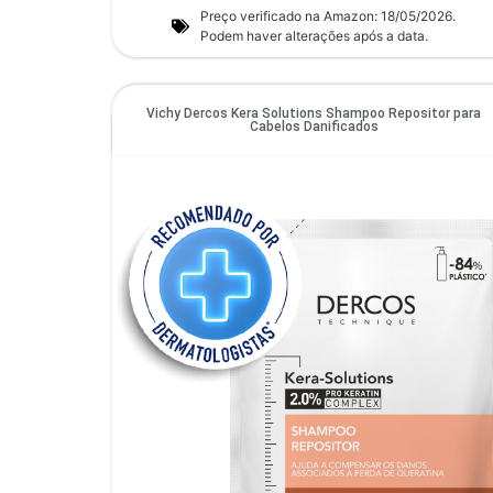
Preço verificado na Amazon: 18/05/2026.
Podem haver alterações após a data.
Vichy Dercos Kera Solutions Shampoo Repositor para
Cabelos Danificados