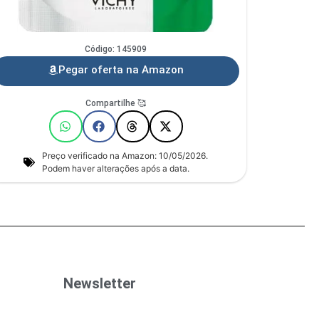
Código: 145909
Pegar oferta na Amazon
Compartilhe 🥰
Preço verificado na Amazon: 10/05/2026.
Podem haver alterações após a data.
Newsletter