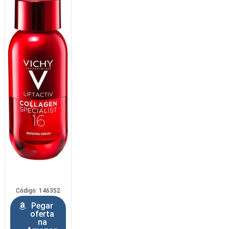
Código: 146352
Pegar
oferta
na